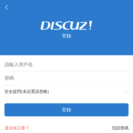
登錄
安全提問(未設置請忽略)
登錄
還沒有註冊？
找回密碼