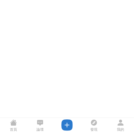
首頁
論壇
發現
我的