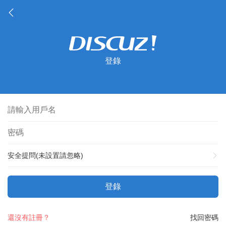
登錄
安全提問(未設置請忽略)
登錄
還沒有註冊？
找回密碼