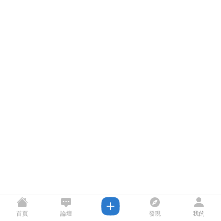
首頁
論壇
發現
我的