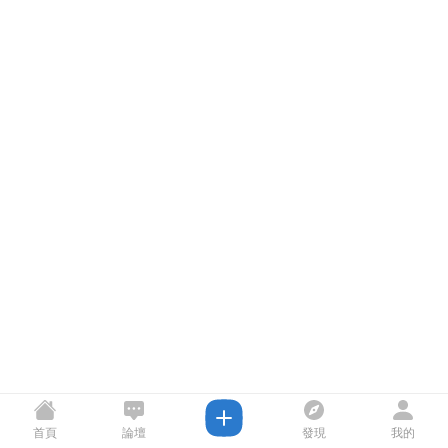
首頁
論壇
發現
我的