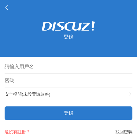
登錄
安全提問(未設置請忽略)
登錄
還沒有註冊？
找回密碼