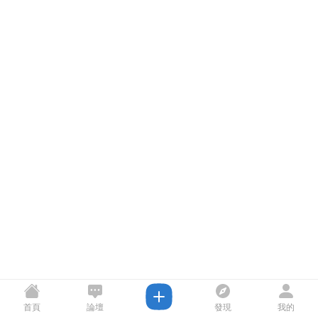
首頁
論壇
發現
我的