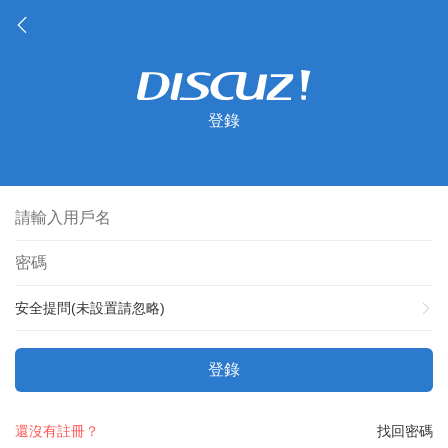
登錄
安全提問(未設置請忽略)
登錄
還沒有註冊？
找回密碼