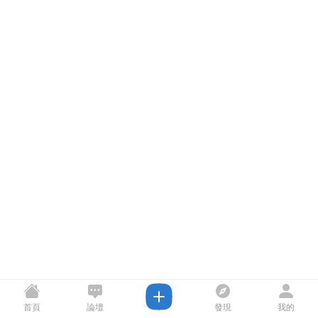
首頁
論壇
發現
我的