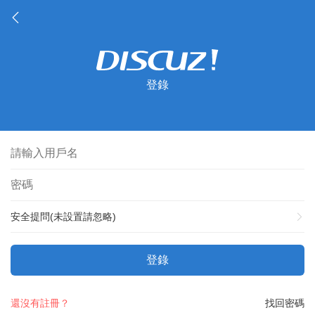
登錄
安全提問(未設置請忽略)
登錄
還沒有註冊？
找回密碼