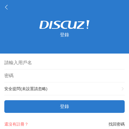
登錄
安全提問(未設置請忽略)
登錄
還沒有註冊？
找回密碼