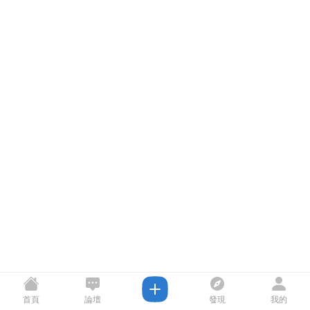
首頁
論壇
發現
我的