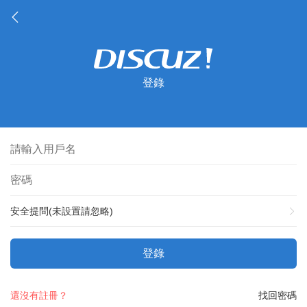
登錄
安全提問(未設置請忽略)
登錄
還沒有註冊？
找回密碼