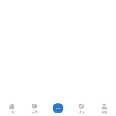
首頁
論壇
發現
我的