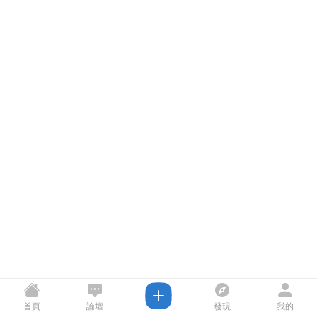
首頁
論壇
發現
我的