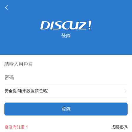
登錄
安全提問(未設置請忽略)
登錄
還沒有註冊？
找回密碼