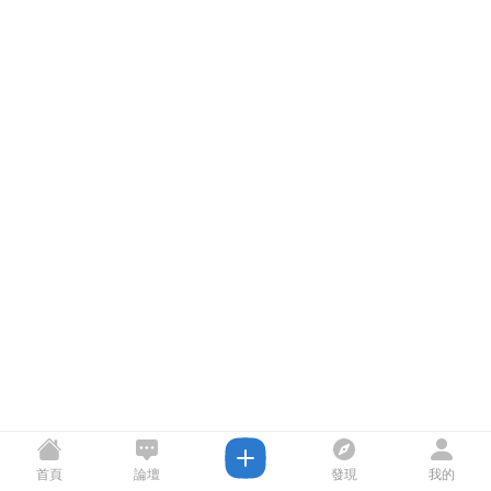
首頁
論壇
發現
我的