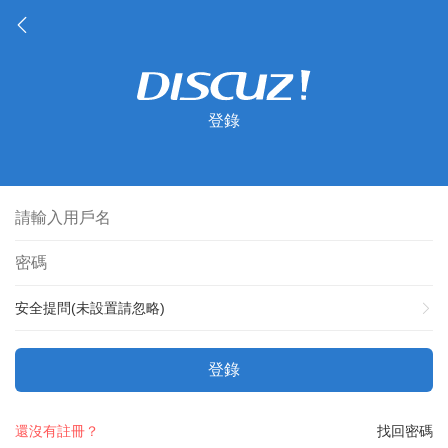
登錄
安全提問(未設置請忽略)
登錄
還沒有註冊？
找回密碼