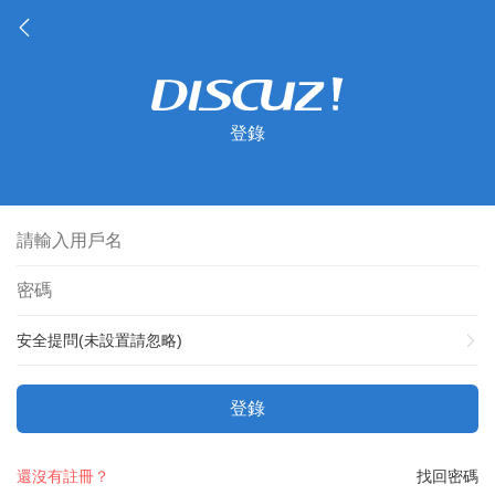
登錄
安全提問(未設置請忽略)
登錄
還沒有註冊？
找回密碼