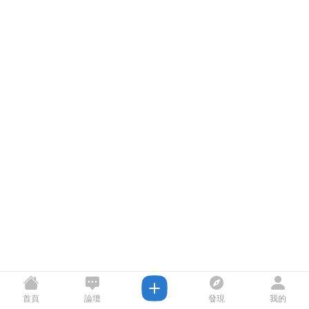
首頁
論壇
發現
我的