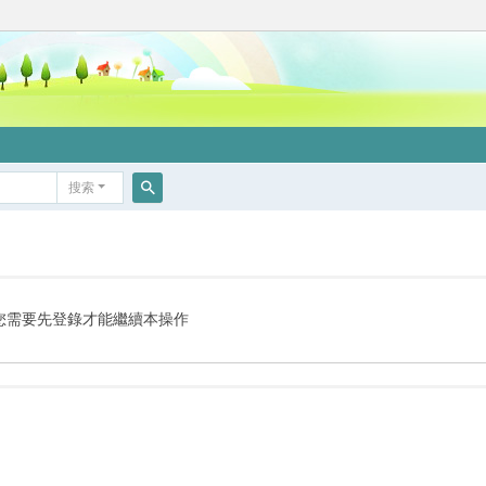
搜索
搜
索
您需要先登錄才能繼續本操作