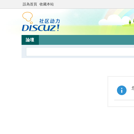
設為首頁
收藏本站
論壇