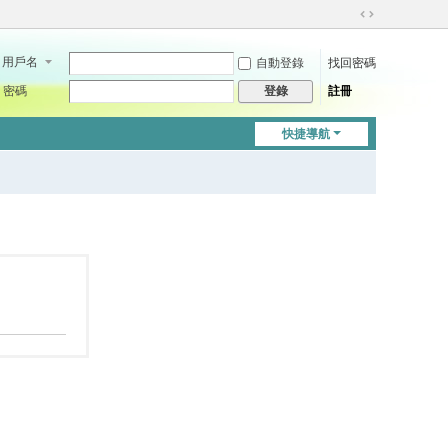
切
換
用戶名
自動登錄
找回密碼
到
寬
密碼
註冊
登錄
版
快捷導航