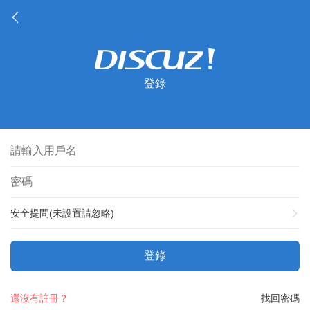
登錄
安全提問(未設置請忽略)
登錄
還沒有註冊？
找回密碼