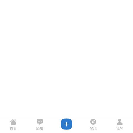
首頁
論壇
發現
我的