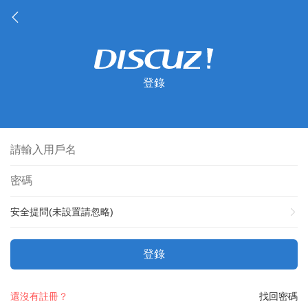
登錄
安全提問(未設置請忽略)
登錄
還沒有註冊？
找回密碼