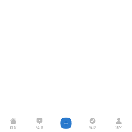
首頁
論壇
發現
我的