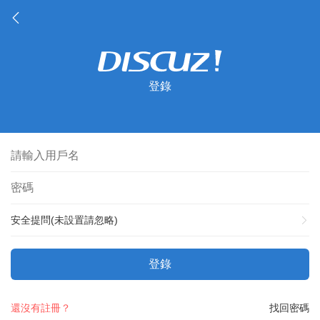
登錄
安全提問(未設置請忽略)
登錄
還沒有註冊？
找回密碼