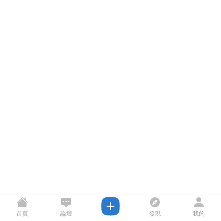
首頁
論壇
發現
我的