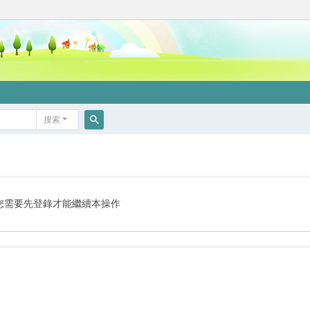
搜索
搜
索
您需要先登錄才能繼續本操作