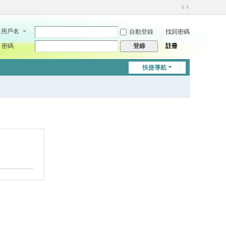
切
換
用戶名
自動登錄
找回密碼
到
寬
密碼
註冊
登錄
版
快捷導航