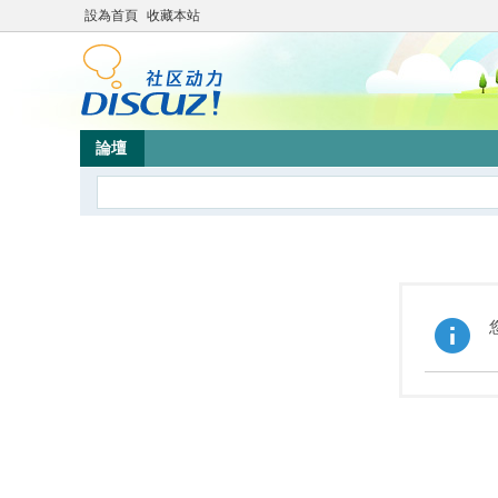
設為首頁
收藏本站
論壇