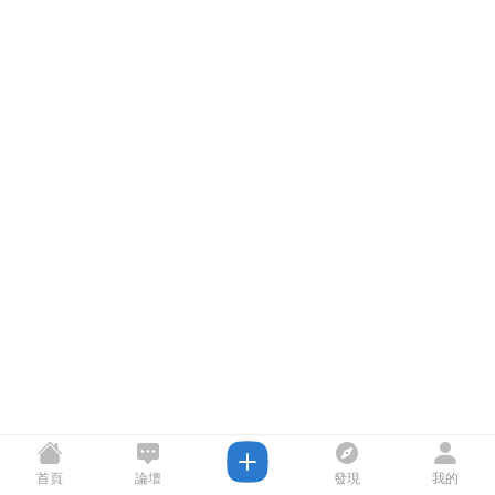
首頁
論壇
發現
我的