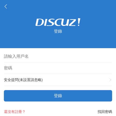
登錄
安全提問(未設置請忽略)
登錄
還沒有註冊？
找回密碼