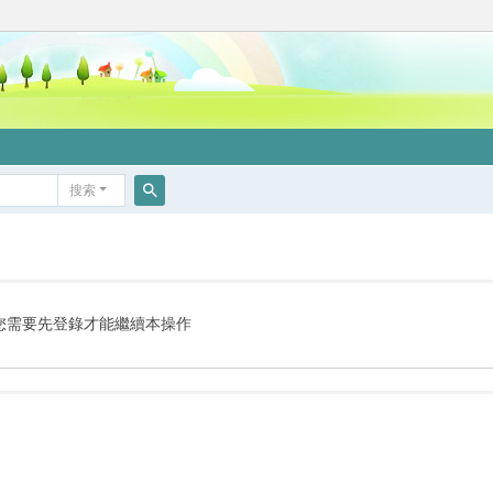
搜索
搜
索
您需要先登錄才能繼續本操作