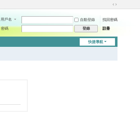
切
換
用戶名
自動登錄
找回密碼
到
寬
密碼
註冊
登錄
版
快捷導航