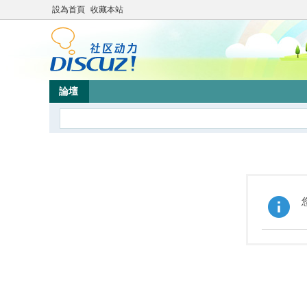
設為首頁
收藏本站
論壇