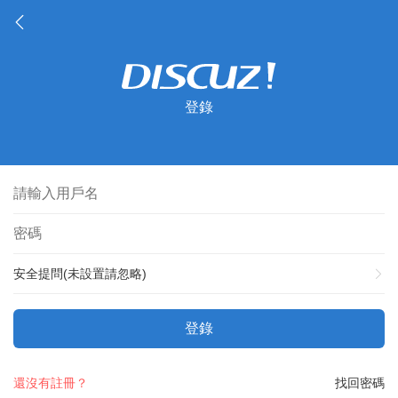
登錄
安全提問(未設置請忽略)
登錄
還沒有註冊？
找回密碼