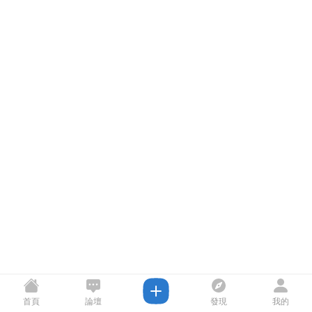
首頁
論壇
發現
我的