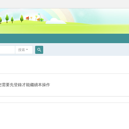
搜索
搜
索
您需要先登錄才能繼續本操作