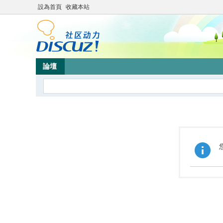
設為首頁
收藏本站
論壇