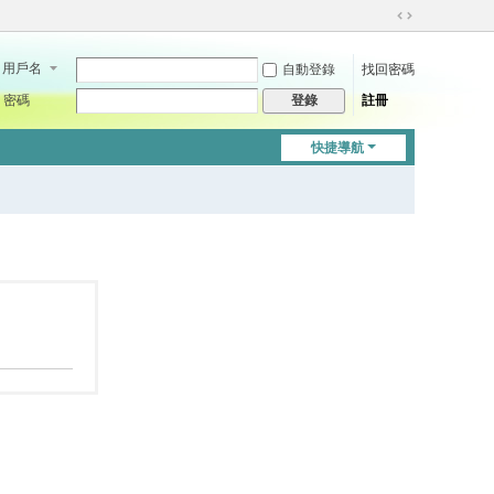
切
換
用戶名
自動登錄
找回密碼
到
寬
密碼
註冊
登錄
版
快捷導航