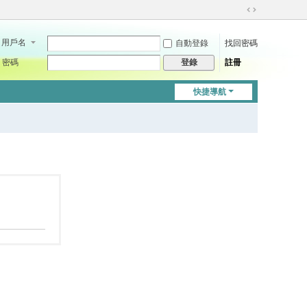
切
換
用戶名
自動登錄
找回密碼
到
寬
密碼
註冊
登錄
版
快捷導航