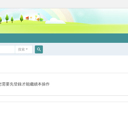
搜索
搜
索
您需要先登錄才能繼續本操作