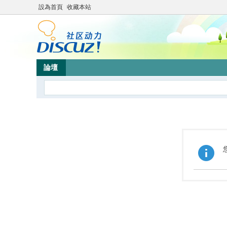
設為首頁
收藏本站
論壇