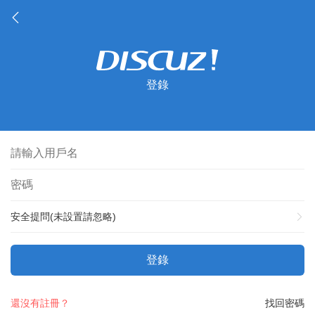
登錄
安全提問(未設置請忽略)
登錄
還沒有註冊？
找回密碼