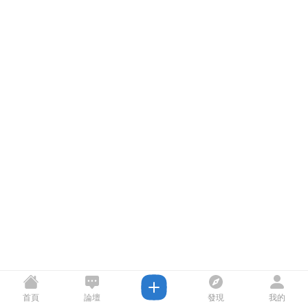
首頁
論壇
發現
我的