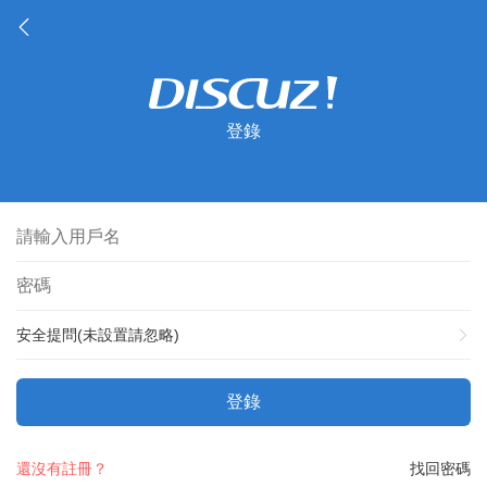
登錄
安全提問(未設置請忽略)
登錄
還沒有註冊？
找回密碼