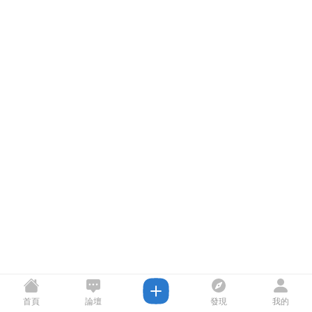
首頁
論壇
發現
我的