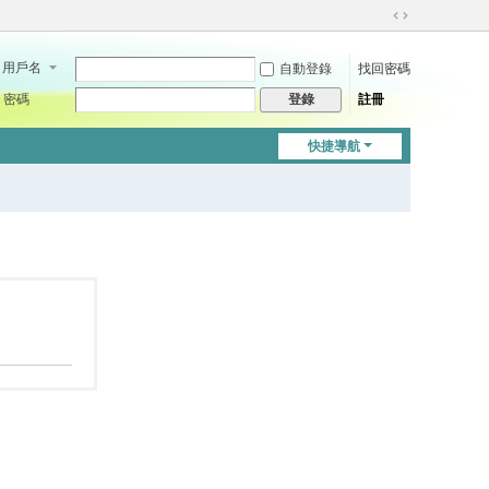
切
換
用戶名
自動登錄
找回密碼
到
寬
密碼
註冊
登錄
版
快捷導航