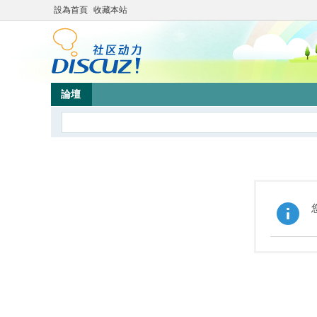
設為首頁
收藏本站
論壇