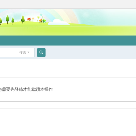
搜索
搜
索
您需要先登錄才能繼續本操作