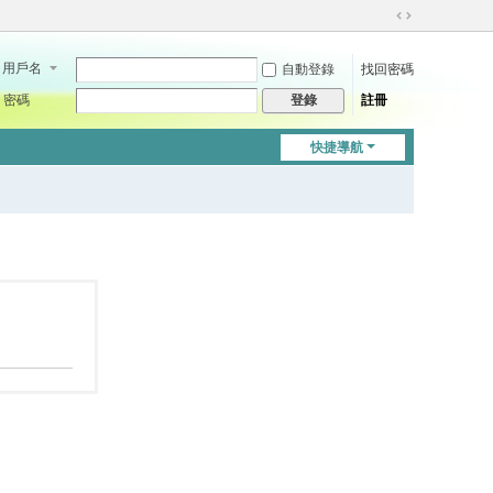
切
換
用戶名
自動登錄
找回密碼
到
寬
密碼
註冊
登錄
版
快捷導航