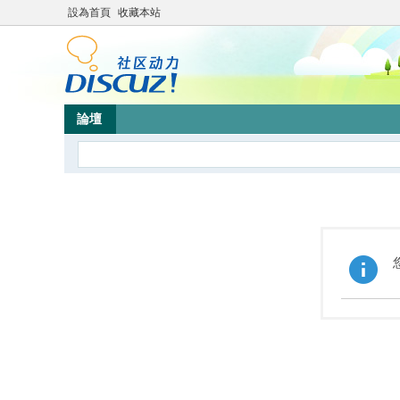
設為首頁
收藏本站
論壇