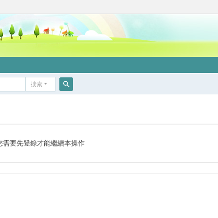
搜索
搜
索
您需要先登錄才能繼續本操作