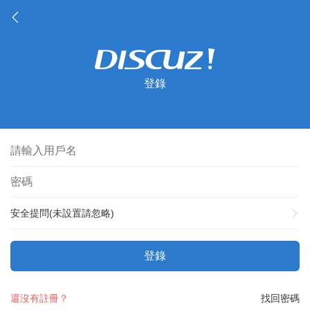
登錄
安全提問(未設置請忽略)
登錄
還沒有註冊？
找回密碼