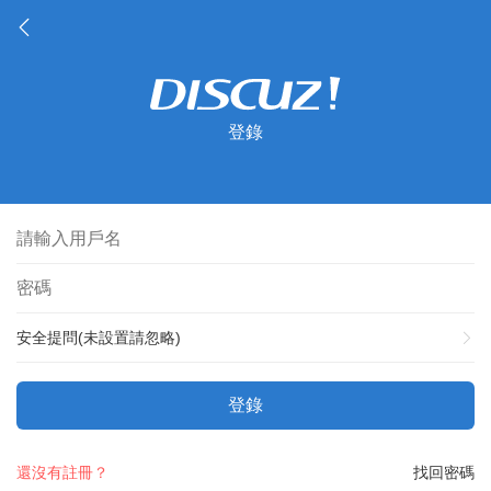
登錄
安全提問(未設置請忽略)
登錄
還沒有註冊？
找回密碼