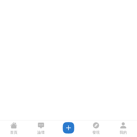
首頁
論壇
發現
我的