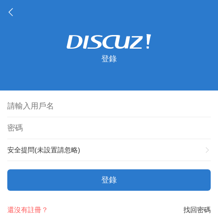
登錄
安全提問(未設置請忽略)
登錄
還沒有註冊？
找回密碼