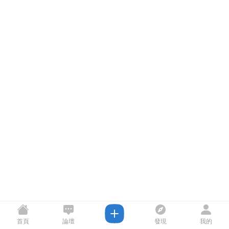
首頁
論壇
發現
我的