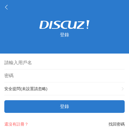
登錄
安全提問(未設置請忽略)
登錄
還沒有註冊？
找回密碼