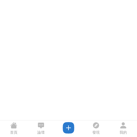
首頁
論壇
發現
我的