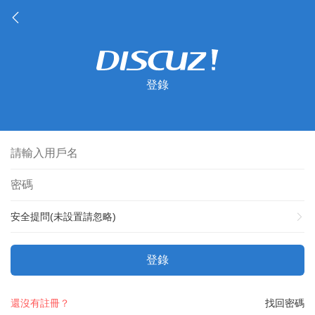
登錄
安全提問(未設置請忽略)
登錄
還沒有註冊？
找回密碼