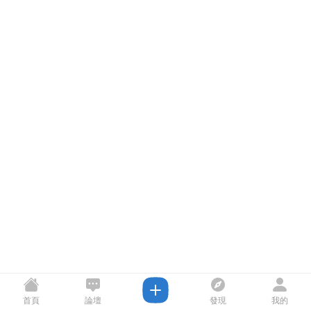
首頁
論壇
發現
我的