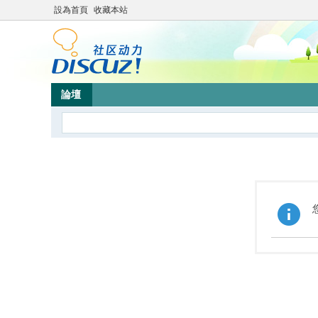
設為首頁
收藏本站
論壇