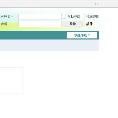
切
換
用戶名
自動登錄
找回密碼
到
寬
密碼
註冊
登錄
版
快捷導航