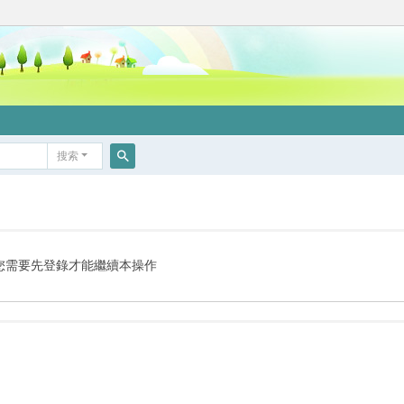
搜索
搜
索
您需要先登錄才能繼續本操作