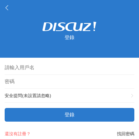
登錄
安全提問(未設置請忽略)
登錄
還沒有註冊？
找回密碼