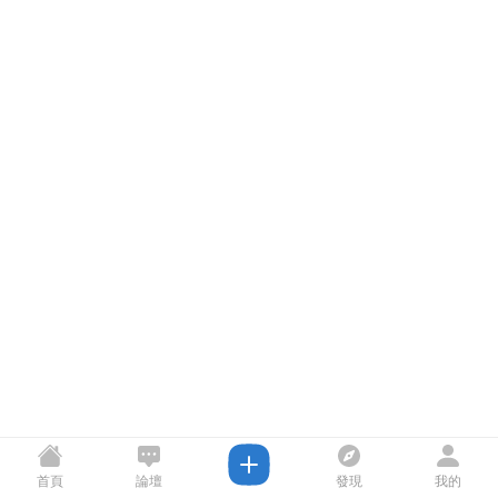
首頁
論壇
發現
我的