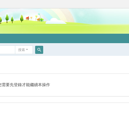
搜索
搜
索
您需要先登錄才能繼續本操作