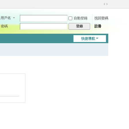
切
換
用戶名
自動登錄
找回密碼
到
寬
密碼
註冊
登錄
版
快捷導航