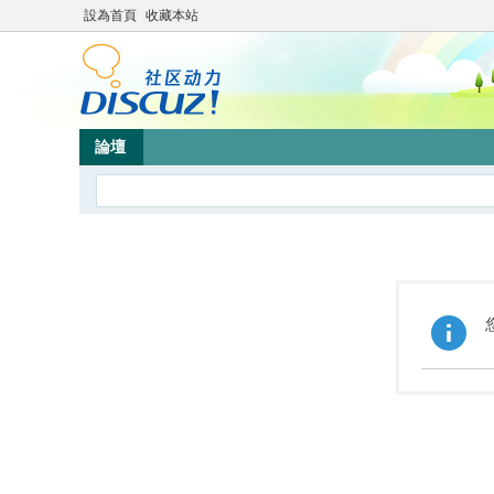
設為首頁
收藏本站
論壇