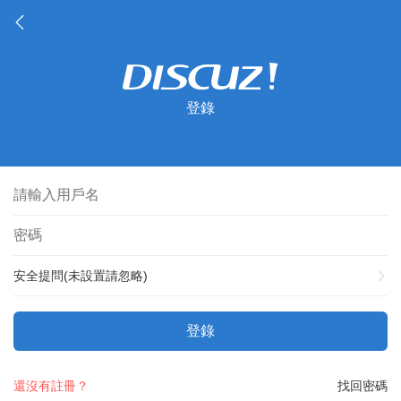
登錄
安全提問(未設置請忽略)
登錄
還沒有註冊？
找回密碼