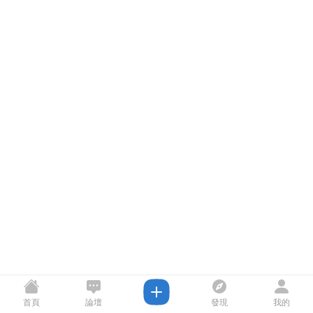
首頁
論壇
發現
我的