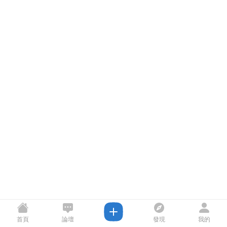
首頁
論壇
發現
我的