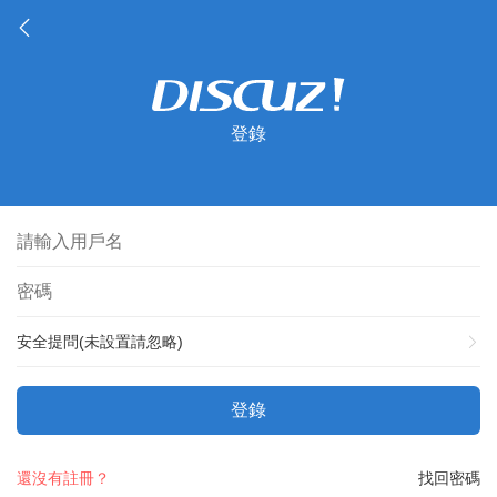
登錄
安全提問(未設置請忽略)
登錄
還沒有註冊？
找回密碼