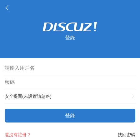
登錄
安全提問(未設置請忽略)
登錄
還沒有註冊？
找回密碼