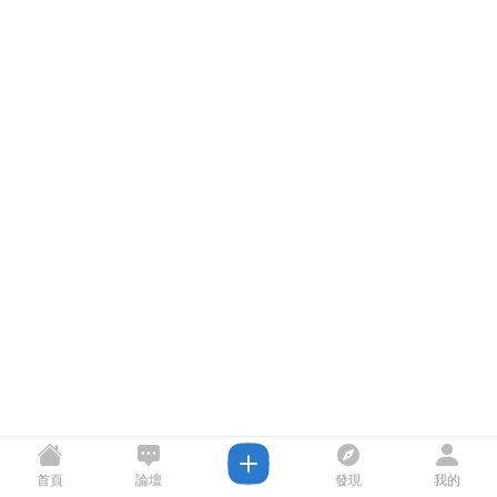
首頁
論壇
發現
我的