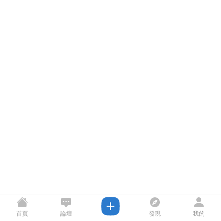
首頁
論壇
發現
我的