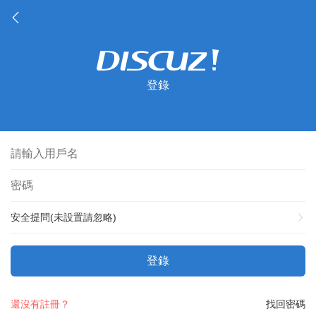
登錄
安全提問(未設置請忽略)
登錄
還沒有註冊？
找回密碼