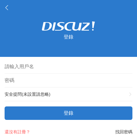
登錄
安全提問(未設置請忽略)
登錄
還沒有註冊？
找回密碼