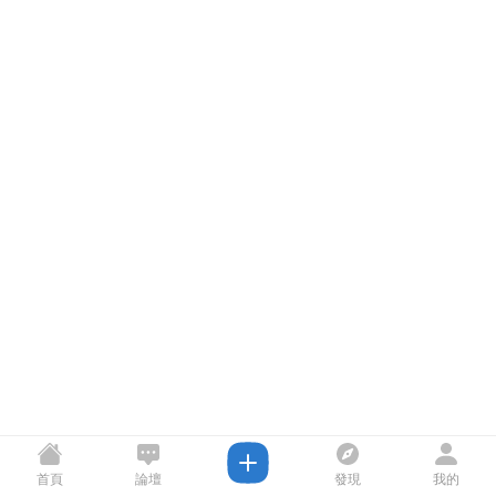
首頁
論壇
發現
我的