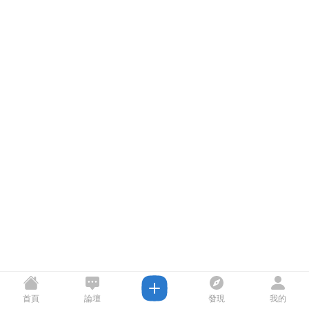
首頁
論壇
發現
我的