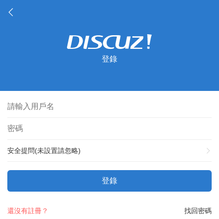
登錄
安全提問(未設置請忽略)
登錄
還沒有註冊？
找回密碼