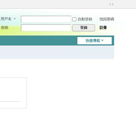
切
換
用戶名
自動登錄
找回密碼
到
寬
密碼
註冊
登錄
版
快捷導航