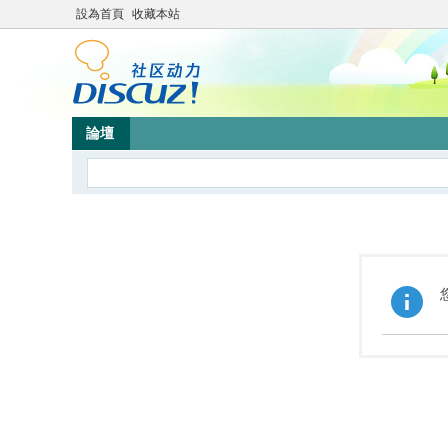
設為首頁
收藏本站
論壇