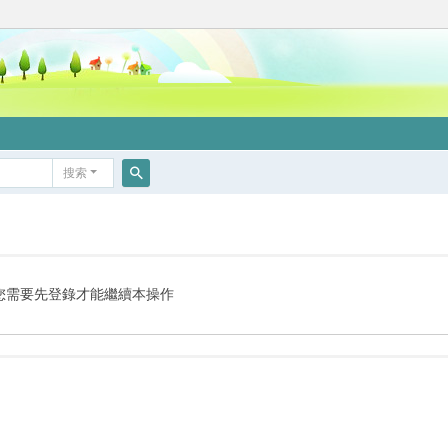
搜索
搜
索
您需要先登錄才能繼續本操作