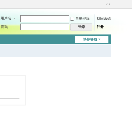
切
換
用戶名
自動登錄
找回密碼
到
寬
密碼
註冊
登錄
版
快捷導航