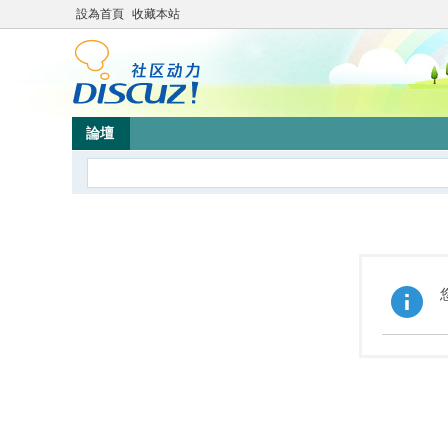
設為首頁
收藏本站
論壇