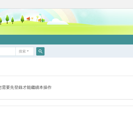
搜索
搜
索
您需要先登錄才能繼續本操作