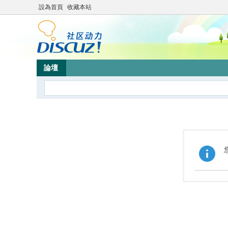
設為首頁
收藏本站
論壇