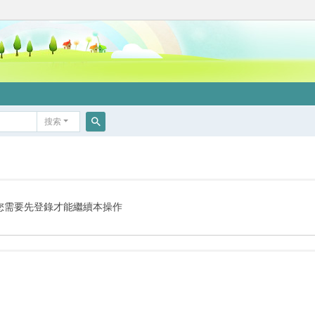
搜索
搜
索
您需要先登錄才能繼續本操作