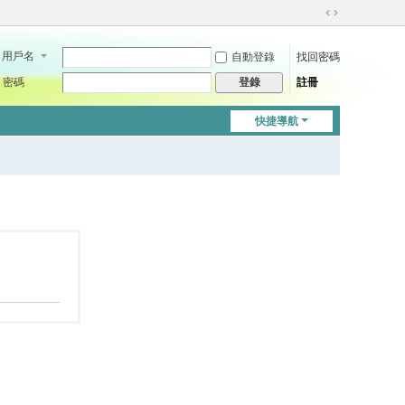
切
換
用戶名
自動登錄
找回密碼
到
寬
密碼
註冊
登錄
版
快捷導航