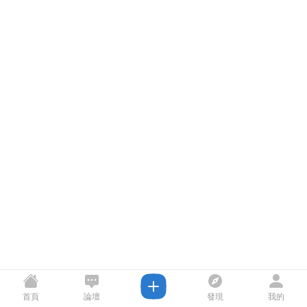
首頁
論壇
發現
我的