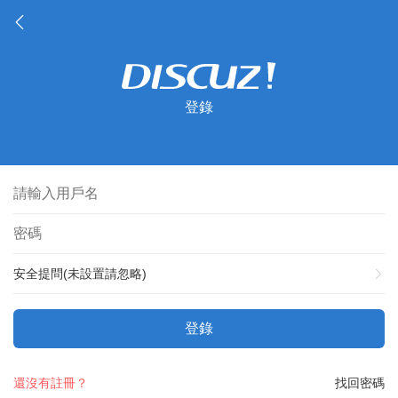
登錄
安全提問(未設置請忽略)
登錄
還沒有註冊？
找回密碼