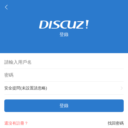
登錄
安全提問(未設置請忽略)
登錄
還沒有註冊？
找回密碼