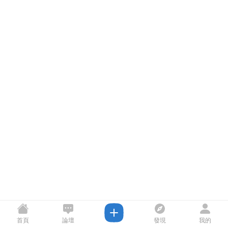
首頁
論壇
發現
我的