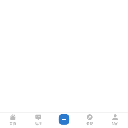
首頁
論壇
發現
我的