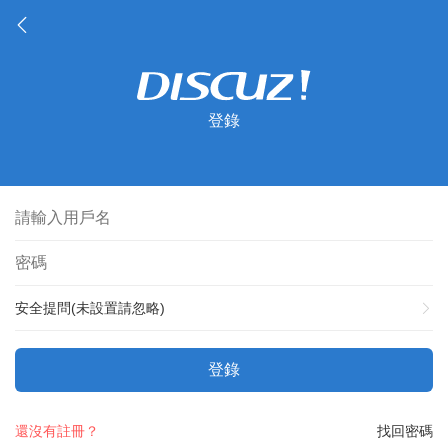
登錄
安全提問(未設置請忽略)
登錄
還沒有註冊？
找回密碼