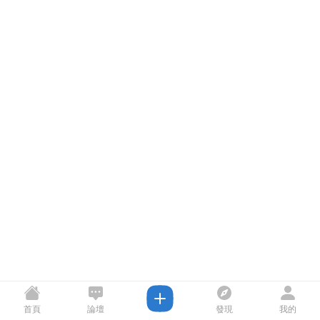
首頁
論壇
發現
我的