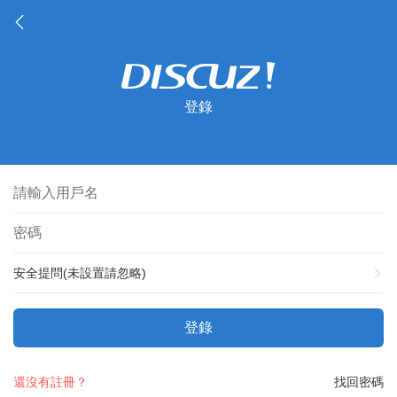
登錄
安全提問(未設置請忽略)
登錄
還沒有註冊？
找回密碼