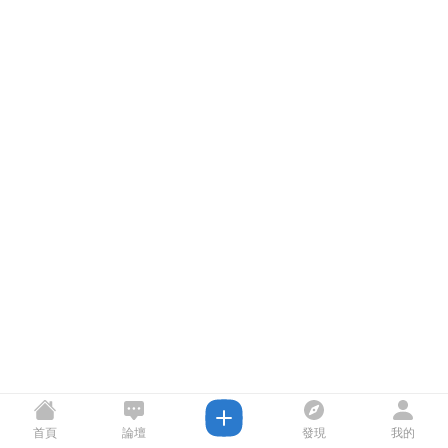
首頁
論壇
發現
我的