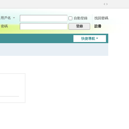
切
換
用戶名
自動登錄
找回密碼
到
寬
密碼
註冊
登錄
版
快捷導航