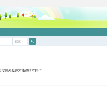
搜索
搜
索
您需要先登錄才能繼續本操作