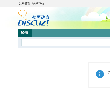
設為首頁
收藏本站
論壇