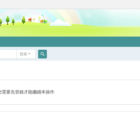
搜索
搜
索
您需要先登錄才能繼續本操作