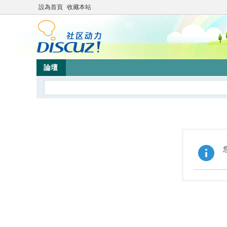
設為首頁
收藏本站
論壇