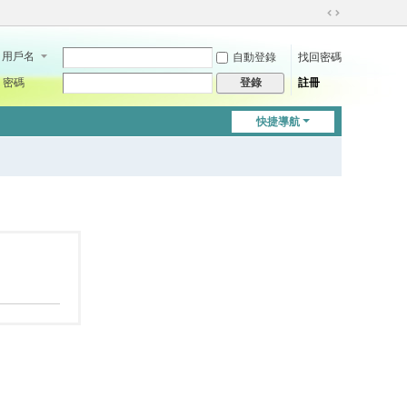
切
換
用戶名
自動登錄
找回密碼
到
寬
密碼
註冊
登錄
版
快捷導航