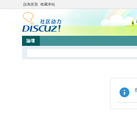
設為首頁
收藏本站
論壇