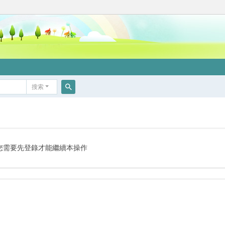
搜索
搜
索
您需要先登錄才能繼續本操作