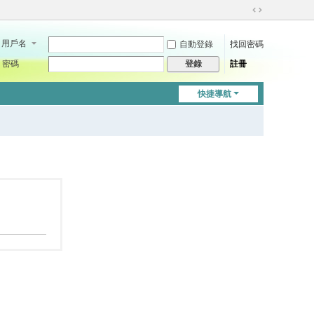
切
換
用戶名
自動登錄
找回密碼
到
寬
密碼
註冊
登錄
版
快捷導航