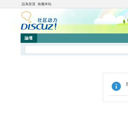
設為首頁
收藏本站
論壇