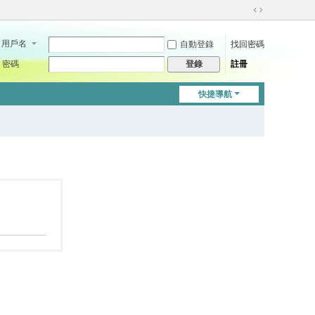
切
換
用戶名
自動登錄
找回密碼
到
寬
密碼
註冊
登錄
版
快捷導航