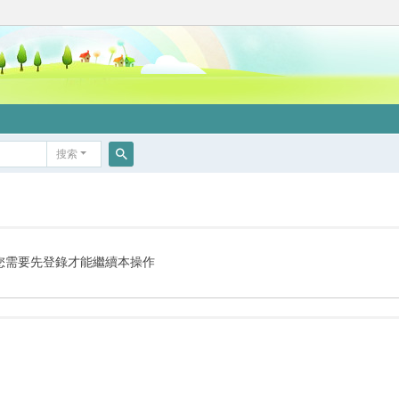
搜索
搜
索
您需要先登錄才能繼續本操作